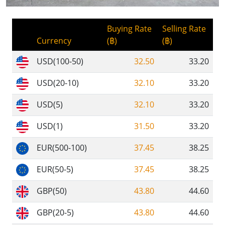
Buying Rate
Selling Rate
Currency
(฿)
(฿)
USD(100-50)
32.50
33.20
USD(20-10)
32.10
33.20
USD(5)
32.10
33.20
USD(1)
31.50
33.20
EUR(500-100)
37.45
38.25
EUR(50-5)
37.45
38.25
GBP(50)
43.80
44.60
GBP(20-5)
43.80
44.60